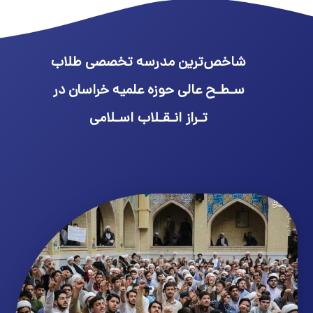
شاخص‌ترین مدرسه تخصصی طلاب
سـطـح عالی حوزه علمیه خراسان در
تـراز انـقـلاب اسـلامی