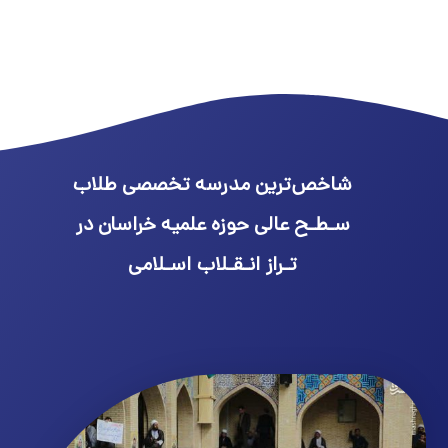
شاخص‌ترین مدرسه تخصصی طلاب
سـطـح عالی حوزه علمیه خراسان در
تـراز انـقـلاب اسـلامی