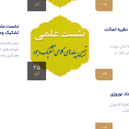
آذر
نشست علمیِ
نظریه اصالت
تشکیک وج
حجت‌الاسلام
 عالی نواب،
«پیامد‌های 
ی فرد در
همکاری واح
۲۵
آبان
اب کفایة الاصول
تاب