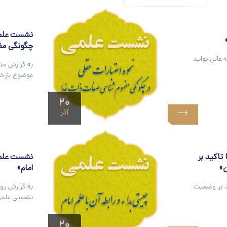
نشست علمی 
چگونگی مف
 عالی نواب،
به گزارش مد
موضوع بازخوا
۲۰
آذر
تاکید بر
نشست علمی 
ن»
امام»
د بر وضعیت
به گزارش رو
نشستی علمی
۲۰