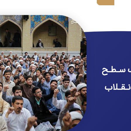
 سـطـح
نـقـلاب