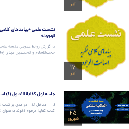
آذر
نشست علمی «پیامدهای کلامی 
الوجود»
به گزارش روابط عمومی مدرسه علمیه
حجت‌الاسلام و المسلمین مهدی زمان
۱۷
آذر
جلسه اول کفایة الاصول (۱) استاد نوروزی
۱. مدخل ۱.۱. درآمدی بر کت
کتاب کفایة مرحوم آخوند به عنوان ک
۲۵
شهریور