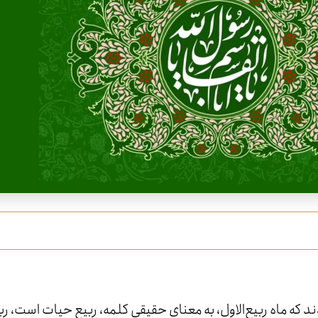
 ماه ربیع‌الاول، به معنای حقیقی کلمه، ربیع حیات است، رب