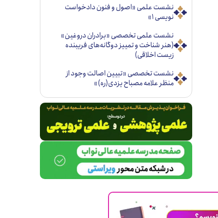
نشست علمی «اصول و فنون دادخواست
نویسی ۱»
نشست علمی تخصصی «برادران دروغین»
(هنر شناخت و تمییز دوگانه‌های فریبنده
زیست اخلاقی)
نشست تخصصی «تبيين اصالت وجود از
منظر علامه مصباح يزدی(ره)»