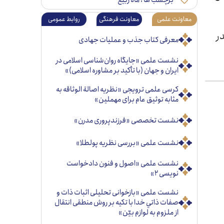
برچسب ها :
ماه ربیع
معاونت علمی
معاونت فرهنگی
روابط عمومی
ر
معرفی کتاب جذب و عملیات جهادی
نشست علمی «جایگاه روان‌شناسی اسلامی در
ایران و جهان (با تأکید بر مشاوره اسلامی)»
کرسی علمی ترویجی «نظریه اصالة الوثاقه به
مثابه توثیق عام برای مهملین»
نشست تخصصی «فرزندپروری مدرن»
نشست علمی «بررسی نظریه پولطلا»
نشست علمی «اصول و فنون دادخواست
نویسی ۲»
نشست علمی «بازخوانی تحليلی اثبات ذات و
صفات ذاتي خدا با تكيه بر روش منطقی انتقال
از ملزوم به لوازم بيّن»