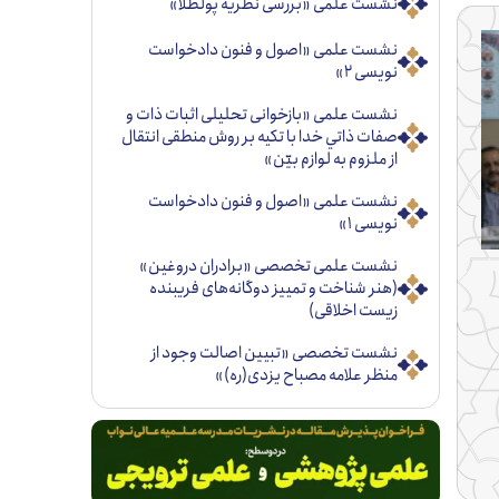
نشست علمی «بررسی نظریه پولطلا»
نشست علمی «اصول و فنون دادخواست
نویسی ۲»
نشست علمی «بازخوانی تحليلی اثبات ذات و
صفات ذاتي خدا با تكيه بر روش منطقی انتقال
از ملزوم به لوازم بيّن»
نشست علمی «اصول و فنون دادخواست
نویسی ۱»
نشست علمی تخصصی «برادران دروغین»
(هنر شناخت و تمییز دوگانه‌های فریبنده
زیست اخلاقی)
نشست تخصصی «تبيين اصالت وجود از
منظر علامه مصباح يزدی(ره)»