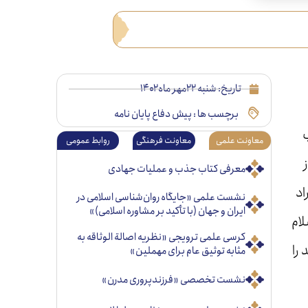
تاریخ:
شنبه ۲۲مهر ماه ۱۴۰۲
برچسب ها :
پیش دفاع پایان نامه
معاونت علمی
معاونت فرهنگی
روابط عمومی
معرفی کتاب جذب و عملیات جهادی
اد
نشست علمی «جایگاه روان‌شناسی اسلامی در
ایران و جهان (با تأکید بر مشاوره اسلامی)»
ام
کرسی علمی ترویجی «نظریه اصالة الوثاقه به
را
مثابه توثیق عام برای مهملین»
نشست تخصصی «فرزندپروری مدرن»