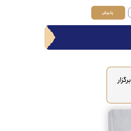
پذیرش
گزار