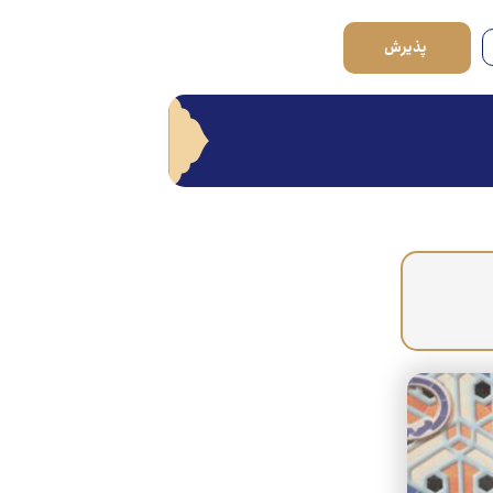
پذیرش