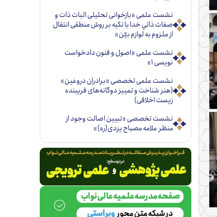
نشست علمی «بازخوانی تحليلی اثبات ذات و
صفات ذاتي خدا با تكيه بر روش منطقی انتقال
از ملزوم به لوازم بيّن»
نشست علمی «اصول و فنون دادخواست
نویسی ۱»
نشست علمی تخصصی «برادران دروغین»
(هنر شناخت و تمییز دوگانه‌های فریبنده
زیست اخلاقی)
نشست تخصصی «تبيين اصالت وجود از
منظر علامه مصباح يزدی(ره)»