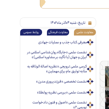
تاریخ:
شنبه ۰۴آذر ماه ۱۴۰۲
معاونت علمی
معاونت فرهنگی
روابط عمومی
معرفی کتاب جذب و عملیات جهادی
نشست علمی «جایگاه روان‌شناسی اسلامی در
ایران و جهان (با تأکید بر مشاوره اسلامی)»
کرسی علمی ترویجی «نظریه اصالة الوثاقه به
مثابه توثیق عام برای مهملین»
نشست تخصصی «فرزندپروری مدرن»
نشست علمی «بررسی نظریه پولطلا»
نشست علمی «اصول و فنون دادخواست
نویسی ۲»