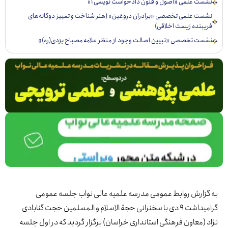
ست علمی «اصول و فنون دادخواست نویسی ۱»
ست علمی تخصصی «برادران دروغین» (هنر شناخت و تمییز دوگانه‌های
یبنده زیست اخلاقی)
ست تخصصی «تبيين اصالت وجود از منظر علامه مصباح يزدی(ره)»
زارش روابط عمومی مدرسه علمیه عالی نواب جلسه عمومی
گرامیداشت ۹ دی با سخنرانی حجة الاسلام و المسلمین حجت گنابادی
 (معاون فرهنگی استانداری خراسان) برگزار گردید که در اول جلسه