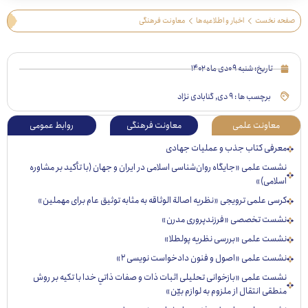
 نخست
اخبار و اطلاعیه‌ها
معاونت فرهنگی
تاریخ:
شنبه ۰۹دی ماه ۱۴۰۲
برچسب ها :
۹ دی
,
گنابادی نژاد
عاونت علمی
معاونت فرهنگی
روابط عمومی
رفی کتاب جذب و عملیات جهادی
ت علمی «جایگاه روان‌شناسی اسلامی در ایران و جهان (با تأکید بر مشاوره
لامی)»
ی علمی ترویجی «نظریه اصالة الوثاقه به مثابه توثیق عام برای مهملین»
ست تخصصی «فرزندپروری مدرن»
ست علمی «بررسی نظریه پولطلا»
ست علمی «اصول و فنون دادخواست نویسی ۲»
ست علمی «بازخوانی تحليلی اثبات ذات و صفات ذاتي خدا با تكيه بر روش
قی انتقال از ملزوم به لوازم بيّن»