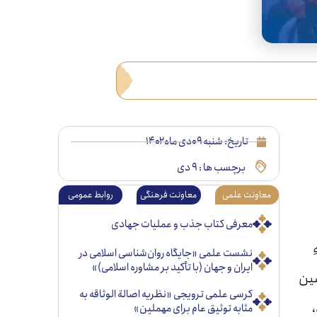
تاریخ:
شنبه ۰۹دی ماه ۱۴۰۲
برچسب ها :
۹ دی
معاونت علمی
معاونت فرهنگی
روابط عمومی
معرفی کتاب جذب و عملیات جهادی
نشست علمی «جایگاه روان‌شناسی اسلامی در
ایران و جهان (با تأکید بر مشاوره اسلامی)»
 حسین
کرسی علمی ترویجی «نظریه اصالة الوثاقه به
مثابه توثیق عام برای مهملین»