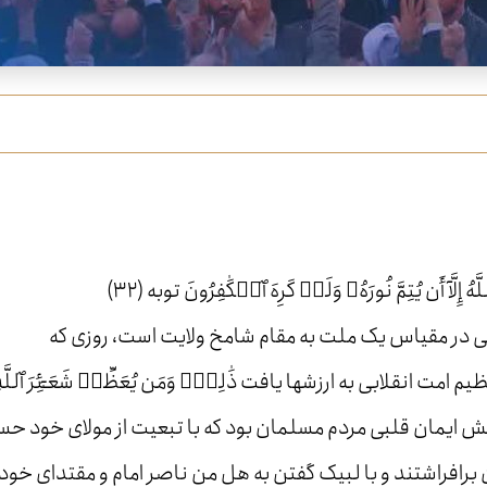
 إِلَّآ أَن يُتِمَّ نُورَهُۥ وَلَوۡ كَرِهَ ٱلۡكَٰفِرُونَ توبه (٣٢)
ی در مقیاس یک ملت به مقام شامخ ولایت است، روزی که
قلابی به ارزشها یافت ذَٰلِكَۖ وَمَن يُعَظِّمۡ شَعَـٰٓئِرَ ٱللَّهِ
َى ٱلۡقُلُوبِ حج (٣٢) آری این جوشش ایمان قلبی مردم مسلمان بود که با تبعیت از مولای خود
ن برافراشتند و با لبیک گفتن به هل من ناصر امام و مقتدای خود،