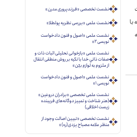
ت
نشست تخصصی «فرزندپروری مدرن»
 با
نشست علمی «بررسی نظریه پولطلا»
نشست علمی «اصول و فنون دادخواست
نویسی ۲»
نشست علمی «بازخوانی تحليلی اثبات ذات و
صفات ذاتي خدا با تكيه بر روش منطقی انتقال
از ملزوم به لوازم بيّن»
نشست علمی «اصول و فنون دادخواست
نویسی ۱»
نشست علمی تخصصی «برادران دروغین»
(هنر شناخت و تمییز دوگانه‌های فریبنده
زیست اخلاقی)
نشست تخصصی «تبيين اصالت وجود از
منظر علامه مصباح يزدی(ره)»