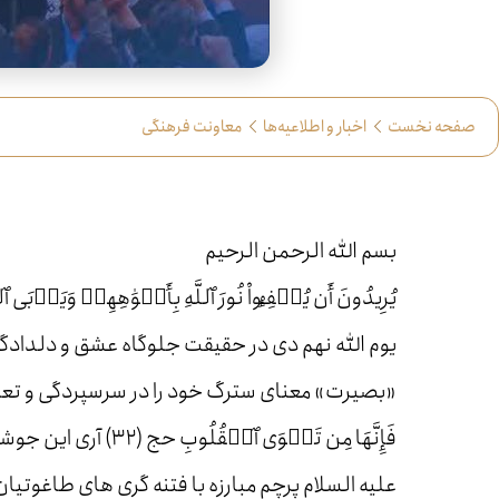
صفحه نخست
اخبار و اطلاعیه‌ها
معاونت فرهنگی
بسم الله الرحمن الرحیم
يُرِيدُونَ أَن يُطۡفِـُٔواْ نُورَ ٱللَّهِ بِأَفۡوَٰهِهِمۡ وَيَأۡبَى ٱللَّهُ
یوم الله نهم دی در حقیقت جلوگاه عشق و دلدادگ
«بصیرت» معنای سترگ خود را در سرسپردگی و تعظیم امت ان
فَإِنَّهَا مِن تَقۡو
علیه السلام پرچم مبارزه با فتنه گری های طاغوتیا