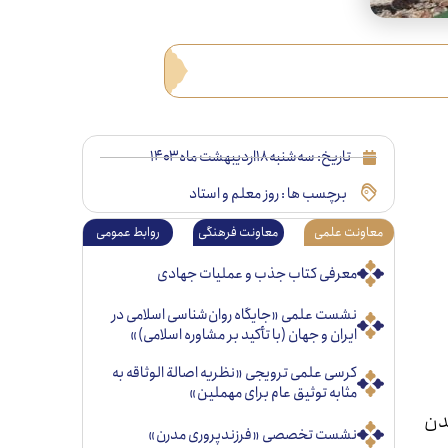
تاریخ:
سه‌شنبه ۱۸اردیبهشت ماه ۱۴۰۳
برچسب ها :
روز معلم و استاد
معاونت علمی
معاونت فرهنگی
روابط عمومی
معرفی کتاب جذب و عملیات جهادی
نشست علمی «جایگاه روان‌شناسی اسلامی در
ایران و جهان (با تأکید بر مشاوره اسلامی)»
کرسی علمی ترویجی «نظریه اصالة الوثاقه به
مثابه توثیق عام برای مهملین»
دن
نشست تخصصی «فرزندپروری مدرن»