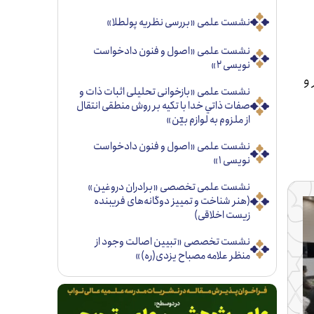
نشست علمی «بررسی نظریه پولطلا»
نشست علمی «اصول و فنون دادخواست
نویسی ۲»
و
نشست علمی «بازخوانی تحليلی اثبات ذات و
صفات ذاتي خدا با تكيه بر روش منطقی انتقال
از ملزوم به لوازم بيّن»
نشست علمی «اصول و فنون دادخواست
نویسی ۱»
نشست علمی تخصصی «برادران دروغین»
(هنر شناخت و تمییز دوگانه‌های فریبنده
زیست اخلاقی)
نشست تخصصی «تبيين اصالت وجود از
منظر علامه مصباح يزدی(ره)»