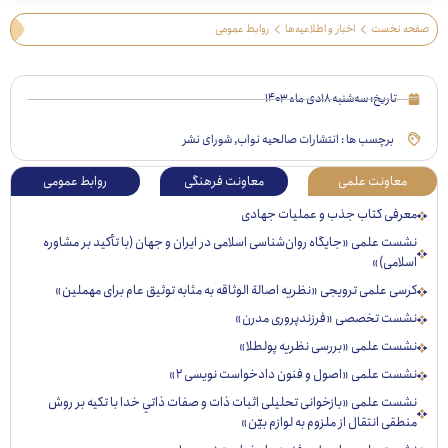
 نخست
اخبار و اطلاعیه‌ها
روابط عمومی
تاریخ:
سه‌شنبه ۱۸دی ماه ۱۴۰۳
برچسب ها :
انتشارات صالحیه نواب
,
شورای نشر
عاونت علمی
معاونت فرهنگی
روابط عمومی
رفی کتاب جذب و عملیات جهادی
ت علمی «جایگاه روان‌شناسی اسلامی در ایران و جهان (با تأکید بر مشاوره
لامی)»
ی علمی ترویجی «نظریه اصالة الوثاقه به مثابه توثیق عام برای مهملین»
ست تخصصی «فرزندپروری مدرن»
ست علمی «بررسی نظریه پولطلا»
ست علمی «اصول و فنون دادخواست نویسی ۲»
ست علمی «بازخوانی تحليلی اثبات ذات و صفات ذاتي خدا با تكيه بر روش
قی انتقال از ملزوم به لوازم بيّن»