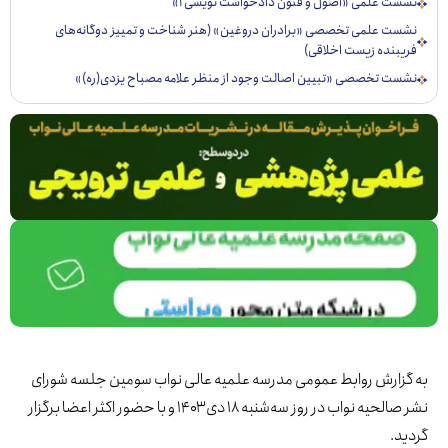
ست علمی «اصول و فنون دادخواست نویسی ۱»
ست علمی تخصصی «برادران دروغین» (هنر شناخت و تمییز دوگانه‌های
یبنده زیست اخلاقی)
ست تخصصی «تبيين اصالت وجود از منظر علامه مصباح يزدی(ره)»
زارش روابط عمومی مدرسه علمیه عالی نواب سومین جلسه شورای
نشر صالحیه نواب در روز سه‌شنبه ۱۸ دی ۱۴۰۳ و با حضور اکثر اعضا برگزار
د.