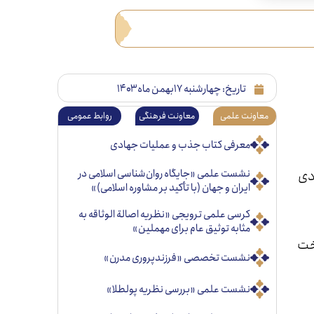
تاریخ:
چهارشنبه ۱۷بهمن ماه ۱۴۰۳
معاونت علمی
معاونت فرهنگی
روابط عمومی
معرفی کتاب جذب و عملیات جهادی
دی
نشست علمی «جایگاه روان‌شناسی اسلامی در
ایران و جهان (با تأکید بر مشاوره اسلامی)»
کرسی علمی ترویجی «نظریه اصالة الوثاقه به
مثابه توثیق عام برای مهملین»
خت
نشست تخصصی «فرزندپروری مدرن»
نشست علمی «بررسی نظریه پولطلا»