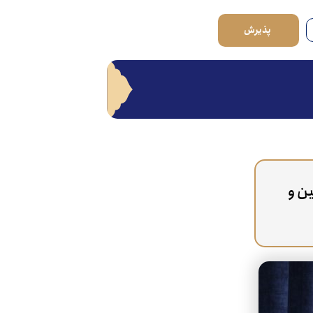
پذیرش
ن و