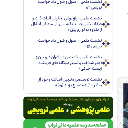
نشست علمی «اصول و فنون دادخواست
نویسی ۲»
نشست علمی «بازخوانی تحليلی اثبات ذات و
صفات ذاتي خدا با تكيه بر روش منطقی انتقال
از ملزوم به لوازم بيّن»
نشست علمی «اصول و فنون دادخواست
نویسی ۱»
نشست علمی تخصصی «برادران دروغین»
(هنر شناخت و تمییز دوگانه‌های فریبنده
زیست اخلاقی)
نشست تخصصی «تبيين اصالت وجود از
منظر علامه مصباح يزدی(ره)»