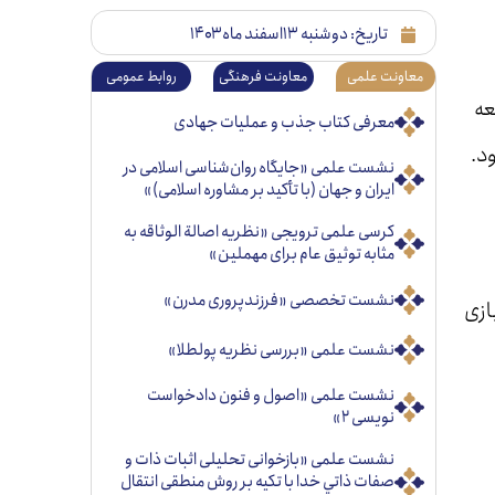
تاریخ:
دوشنبه ۱۳اسفند ماه ۱۴۰۳
معاونت علمی
معاونت فرهنگی
روابط عمومی
عه
معرفی کتاب جذب و عملیات جهادی
د.
نشست علمی «جایگاه روان‌شناسی اسلامی در
ایران و جهان (با تأکید بر مشاوره اسلامی)»
کرسی علمی ترویجی «نظریه اصالة الوثاقه به
مثابه توثیق عام برای مهملین»
نشست تخصصی «فرزندپروری مدرن»
ازی
نشست علمی «بررسی نظریه پولطلا»
نشست علمی «اصول و فنون دادخواست
نویسی ۲»
نشست علمی «بازخوانی تحليلی اثبات ذات و
صفات ذاتي خدا با تكيه بر روش منطقی انتقال