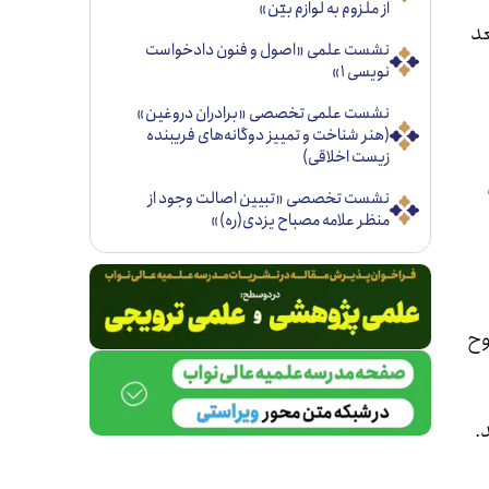
از ملزوم به لوازم بيّن»
عد
نشست علمی «اصول و فنون دادخواست
نویسی ۱»
نشست علمی تخصصی «برادران دروغین»
(هنر شناخت و تمییز دوگانه‌های فریبنده
زیست اخلاقی)
نشست تخصصی «تبيين اصالت وجود از
منظر علامه مصباح يزدی(ره)»
وح
.