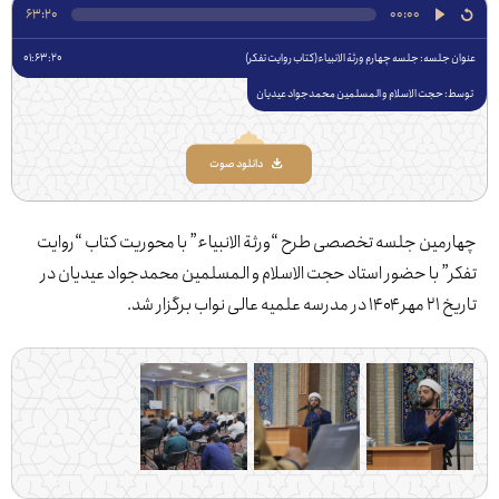
63:20
00:00
جلسه: ‌جلسه چهارم ورثة الانبیاء(کتاب روایت تفکر)
01:63:20
 حجت الاسلام و المسلمین محمدجواد عیدیان
دانلود صوت
مین جلسه تخصصی طرح “ورثة الانبیاء” با محوریت کتاب “روایت
” با حضور استاد حجت الاسلام و المسلمین محمدجواد عیدیان در
ی نواب برگزار شد.