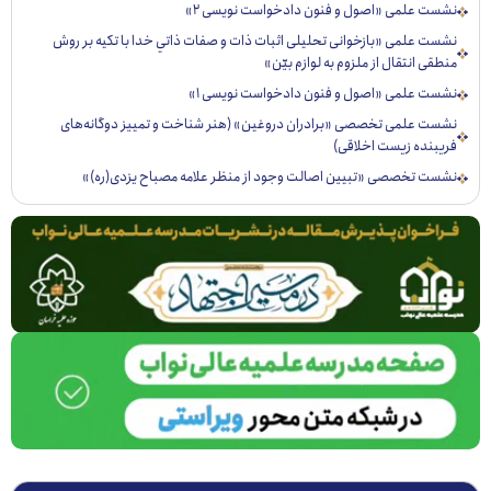
ست علمی «اصول و فنون دادخواست نویسی ۲»
ست علمی «بازخوانی تحليلی اثبات ذات و صفات ذاتي خدا با تكيه بر روش
قی انتقال از ملزوم به لوازم بيّن»
ست علمی «اصول و فنون دادخواست نویسی ۱»
ست علمی تخصصی «برادران دروغین» (هنر شناخت و تمییز دوگانه‌های
یبنده زیست اخلاقی)
ست تخصصی «تبيين اصالت وجود از منظر علامه مصباح يزدی(ره)»