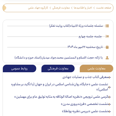
 نخست
اخبار و اطلاعیه‌ها
معاونت فرهنگی
کارگروه جهاد علمی
سلسله جلسات: ورثة الانبیاء(کتاب روایت تفکر)
جلسه: جلسه چهارم
تاریخ:
سه‌شنبه ۲۲مهر ماه ۱۴۰۴
با ارائه: حجت الاسلام و المسلمین محمدجواد عیدیان(استاد حوزه و دانشگاه)
عاونت علمی
معاونت فرهنگی
روابط عمومی
رفی کتاب جذب و عملیات جهادی
ت علمی «جایگاه روان‌شناسی اسلامی در ایران و جهان (با تأکید بر مشاوره
لامی)»
ی علمی ترویجی «نظریه اصالة الوثاقه به مثابه توثیق عام برای مهملین»
ست تخصصی «فرزندپروری مدرن»
ست علمی «بررسی نظریه پولطلا»