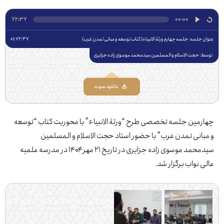
72:37
00:00
جلسه: ‌جلسه چهارم ورثة الانبیاء( کتاب توسعه و مبانی تمدن غرب)
01:72:37
 حجت الاسلام و المسلمین سیدمحمد موسوی زاده جزایری
دانلود صوت
مین جلسه تخصصی طرح “ورثة الانبیاء” با محوریت کتاب “توسعه
انی تمدن غرب” با حضور استاد حجت الاسلام و المسلمین
سیدمحمد موسوی زاده جزایری در تاریخ ۲۱ مهر ۱۴۰۴ در مدرسه علمیه
 نواب برگزار شد.