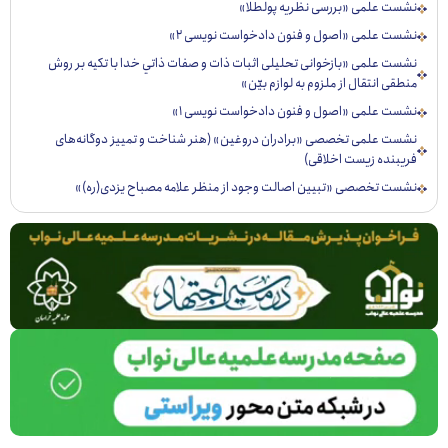
ست علمی «بررسی نظریه پولطلا»
ست علمی «اصول و فنون دادخواست نویسی ۲»
ست علمی «بازخوانی تحليلی اثبات ذات و صفات ذاتي خدا با تكيه بر روش
قی انتقال از ملزوم به لوازم بيّن»
ست علمی «اصول و فنون دادخواست نویسی ۱»
ست علمی تخصصی «برادران دروغین» (هنر شناخت و تمییز دوگانه‌های
یبنده زیست اخلاقی)
ست تخصصی «تبيين اصالت وجود از منظر علامه مصباح يزدی(ره)»