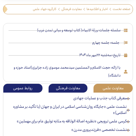
 نخست
اخبار و اطلاعیه‌ها
معاونت فرهنگی
کارگروه جهاد علمی
سلسله جلسات: ورثة الانبیاء( کتاب توسعه و مبانی تمدن غرب)
جلسه: جلسه چهارم
تاریخ:
سه‌شنبه ۲۲مهر ماه ۱۴۰۴
با ارائه: حجت الاسلام و المسلمین سیدمحمد موسوی زاده جزایری(استاد حوزه و
دانشگاه)
عاونت علمی
معاونت فرهنگی
روابط عمومی
رفی کتاب جذب و عملیات جهادی
ت علمی «جایگاه روان‌شناسی اسلامی در ایران و جهان (با تأکید بر مشاوره
لامی)»
ی علمی ترویجی «نظریه اصالة الوثاقه به مثابه توثیق عام برای مهملین»
ست تخصصی «فرزندپروری مدرن»