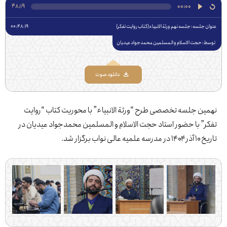
48:19
00:00
جلسه: ‌جلسه نهم ورثة الانبیاء(کتاب روایت تفکر)
00:48:19
 حجت الاسلام و المسلمین محمدجواد عیدیان
دانلود صوت
ن جلسه تخصصی طرح “ورثة الانبیاء” با محوریت کتاب “روایت
” با حضور استاد حجت الاسلام و المسلمین محمدجواد عیدیان در
ی نواب برگزار شد.