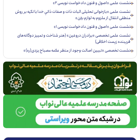
ست علمی «اصول و فنون دادخواست نویسی ۲»
ست علمی «بازخوانی تحليلی اثبات ذات و صفات ذاتي خدا با تكيه بر روش
قی انتقال از ملزوم به لوازم بيّن»
ست علمی «اصول و فنون دادخواست نویسی ۱»
ست علمی تخصصی «برادران دروغین» (هنر شناخت و تمییز دوگانه‌های
یبنده زیست اخلاقی)
ست تخصصی «تبيين اصالت وجود از منظر علامه مصباح يزدی(ره)»