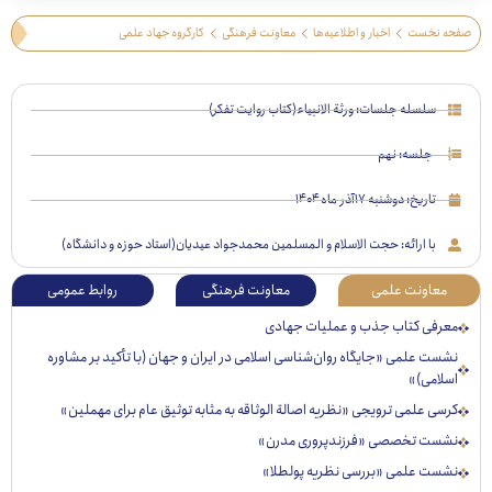
 نخست
اخبار و اطلاعیه‌ها
معاونت فرهنگی
کارگروه جهاد علمی
سلسله جلسات: ورثة الانبیاء(کتاب روایت تفکر)
جلسه: نهم
تاریخ:
دوشنبه ۱۷آذر ماه ۱۴۰۴
با ارائه: حجت الاسلام و المسلمین محمدجواد عیدیان(استاد حوزه و دانشگاه)
عاونت علمی
معاونت فرهنگی
روابط عمومی
رفی کتاب جذب و عملیات جهادی
ت علمی «جایگاه روان‌شناسی اسلامی در ایران و جهان (با تأکید بر مشاوره
لامی)»
ی علمی ترویجی «نظریه اصالة الوثاقه به مثابه توثیق عام برای مهملین»
ست تخصصی «فرزندپروری مدرن»
ست علمی «بررسی نظریه پولطلا»