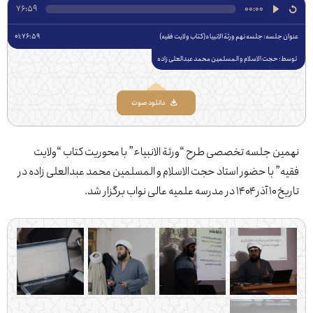
76:59
00:00
جلسه: ‌جلسه نهم ورثة الانبیاء(کتاب ولایت فقیه)
01:76:59
 حجت الاسلام و المسلمین محمد عبدالعلی زاده
دانلود صوت
ن جلسه تخصصی طرح “ورثة الانبیاء” با محوریت کتاب “ولایت
” با حضور استاد حجت الاسلام و المسلمین محمد عبدالعلی زاده در
ی نواب برگزار شد.