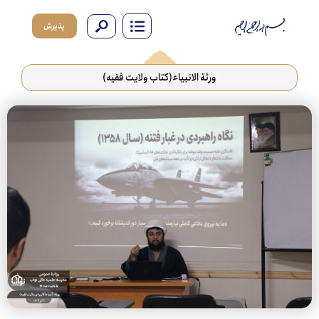
پذیرش
ورثة الانبیاء(کتاب ولایت فقیه)