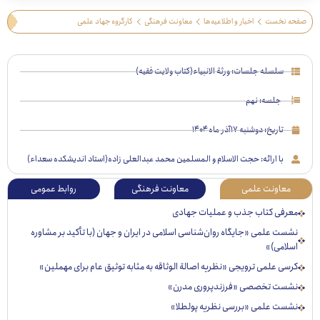
 نخست
اخبار و اطلاعیه‌ها
معاونت فرهنگی
کارگروه جهاد علمی
سلسله جلسات: ورثة الانبیاء(کتاب ولایت فقیه)
جلسه: نهم
تاریخ:
دوشنبه ۱۷آذر ماه ۱۴۰۴
با ارائه: حجت الاسلام و المسلمین محمد عبدالعلی زاده(استاد اندیشکده سعداء)
عاونت علمی
معاونت فرهنگی
روابط عمومی
رفی کتاب جذب و عملیات جهادی
ت علمی «جایگاه روان‌شناسی اسلامی در ایران و جهان (با تأکید بر مشاوره
لامی)»
ی علمی ترویجی «نظریه اصالة الوثاقه به مثابه توثیق عام برای مهملین»
ست تخصصی «فرزندپروری مدرن»
ست علمی «بررسی نظریه پولطلا»