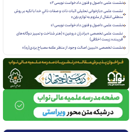
ست علمی «اصول و فنون دادخواست نویسی ۲»
ست علمی «بازخوانی تحليلی اثبات ذات و صفات ذاتي خدا با تكيه بر روش
قی انتقال از ملزوم به لوازم بيّن»
ست علمی «اصول و فنون دادخواست نویسی ۱»
ست علمی تخصصی «برادران دروغین» (هنر شناخت و تمییز دوگانه‌های
یبنده زیست اخلاقی)
ست تخصصی «تبيين اصالت وجود از منظر علامه مصباح يزدی(ره)»