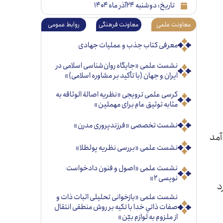
تاریخ:
دوشنبه ۲۴آذر ماه ۱۴۰۴
معاونت علمی
معاونت فرهنگی
روابط عمومی
معرفی کتاب جذب و عملیات جهادی
نشست علمی «جایگاه روان‌شناسی اسلامی در
ایران و جهان (با تأکید بر مشاوره اسلامی)»
کرسی علمی ترویجی «نظریه اصالة الوثاقه به
مثابه توثیق عام برای مهملین»
نشست تخصصی «فرزندپروری مدرن»
آمد
نشست علمی «بررسی نظریه پولطلا»
نشست علمی «اصول و فنون دادخواست
نویسی ۲»
د
نشست علمی «بازخوانی تحليلی اثبات ذات و
صفات ذاتي خدا با تكيه بر روش منطقی انتقال
از ملزوم به لوازم بيّن»