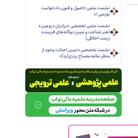
نشست علمی «اصول و فنون دادخواست
نویسی ۱»
نشست علمی تخصصی «برادران دروغین»
(هنر شناخت و تمییز دوگانه‌های فریبنده
زیست اخلاقی)
نشست تخصصی «تبيين اصالت وجود از
منظر علامه مصباح يزدی(ره)»