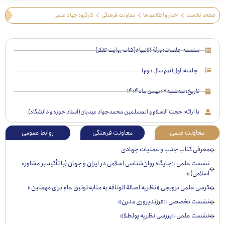
 نخست
اخبار و اطلاعیه‌ها
معاونت فرهنگی
کارگروه جهاد علمی
سلسله جلسات: ورثة الانبیاء(کتاب روایت تفکر)
جلسه: اول(نیم سال دوم)
تاریخ:
سه‌شنبه ۰۷بهمن ماه ۱۴۰۴
با ارائه: حجت الاسلام و المسلمین محمدجواد عیدیان(استاد حوزه و دانشگاه)
عاونت علمی
معاونت فرهنگی
روابط عمومی
رفی کتاب جذب و عملیات جهادی
ت علمی «جایگاه روان‌شناسی اسلامی در ایران و جهان (با تأکید بر مشاوره
لامی)»
ی علمی ترویجی «نظریه اصالة الوثاقه به مثابه توثیق عام برای مهملین»
ست تخصصی «فرزندپروری مدرن»
ست علمی «بررسی نظریه پولطلا»