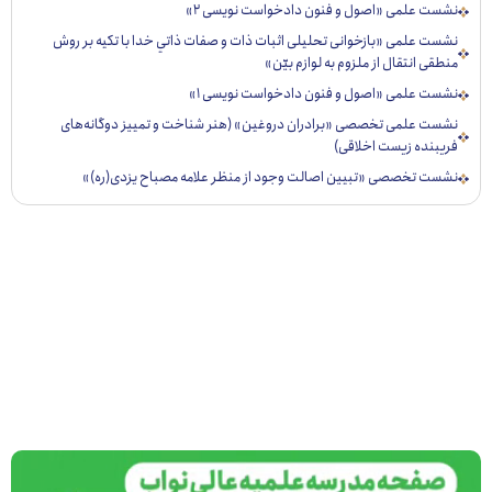
ست علمی «اصول و فنون دادخواست نویسی ۲»
ست علمی «بازخوانی تحليلی اثبات ذات و صفات ذاتي خدا با تكيه بر روش
قی انتقال از ملزوم به لوازم بيّن»
ست علمی «اصول و فنون دادخواست نویسی ۱»
ست علمی تخصصی «برادران دروغین» (هنر شناخت و تمییز دوگانه‌های
یبنده زیست اخلاقی)
ست تخصصی «تبيين اصالت وجود از منظر علامه مصباح يزدی(ره)»