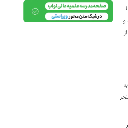
ا
 و
ز
ه
نجر