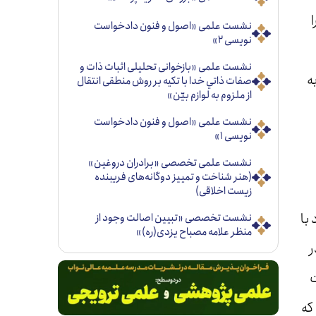
نشست علمی «اصول و فنون دادخواست
نویسی ۲»
نشست علمی «بازخوانی تحليلی اثبات ذات و
ه
صفات ذاتي خدا با تكيه بر روش منطقی انتقال
از ملزوم به لوازم بيّن»
نشست علمی «اصول و فنون دادخواست
نویسی ۱»
نشست علمی تخصصی «برادران دروغین»
(هنر شناخت و تمییز دوگانه‌های فریبنده
زیست اخلاقی)
با
نشست تخصصی «تبيين اصالت وجود از
منظر علامه مصباح يزدی(ره)»
ر
ت
که