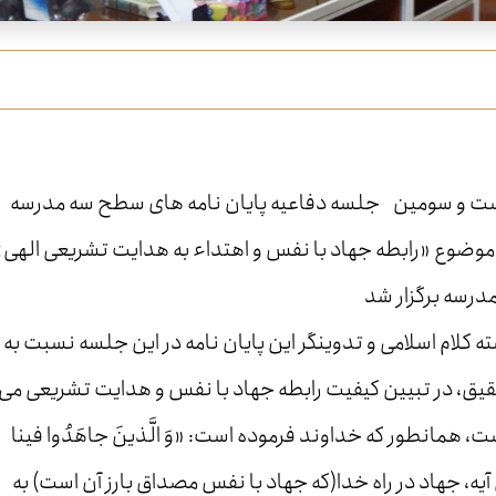
یست و سومین جلسه دفاعیه پایان نامه های سطح سه مدرسه
 موضوع «رابطه جهاد با نفس و اهتداء به هدایت تشریعی الهی»
لام اسلامی و تدوینگر این پایان نامه در این جلسه نسبت به
قیق، در تبیین کیفیت رابطه جهاد با نفس و هدایت تشریعی می
ت، همانطور که خداوند فرموده است: «وَ الَّذينَ جاهَدُوا فينا
نين‏» ؛ در این آیه، جهاد در راه خدا(که جهاد با نفس مصداق بارز آن است) به