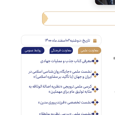
تاریخ:
دوشنبه ۰۲اسفند ماه ۱۴۰۰
معاونت علمی
معاونت فرهنگی
روابط عمومی
معرفی کتاب جذب و عملیات جهادی
نشست علمی «جایگاه روان‌شناسی اسلامی در
ایران و جهان (با تأکید بر مشاوره اسلامی)»
کرسی علمی ترویجی «نظریه اصالة الوثاقه به
مثابه توثیق عام برای مهملین»
نشست تخصصی «فرزندپروری مدرن»
نشست علمی «بررسی نظریه پولطلا»