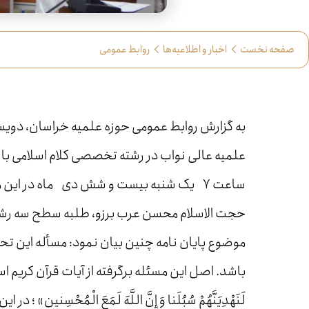
صفحه نخست
اخبار و اطلاعیه‌ها
روابط عمومی
به گزارش روابط عمومی حوزه علمیه خراسان، دو
علمیه عالی نواب در رشته تخصصی کلام اسلامی با
ساعت ۷ یک شنبه بیست و شش دی ماه در این مدرسه برگزار شد
حجت الاسلام محسن عرب برزو، طلبه سطح سه رشته ک
موضوع پایان نامه چنین بیان نمود: مسأله این تح
باشد. اصل این مسئله برگرفته از آیات قرآن کریم اس
لَنَهْدِيَنَّهُمْ سُبُلَنا وَ إِنَّ اللَّهَ لَمَعَ الْمُحْسِ