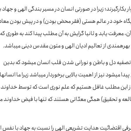
ر بکارگیرند؛ زیرا در صورتی انسان در مسیر بندگی الهی و جهاد ب
جایگاه خود در عالم هستی (فقر محض بودن) و در پیش بودن معاد
معرفت یابد و ثانیا گرایش به آن مطلب پیدا کند به طوری که ا
بهره­مندی از تعالیم ادیان الهی و متون مقدس دینی می­باشد.
فیه دل و باطن و نورانی شدن قلب انسان می­شود که بدین
 می­شود نیز از اهمیت بالایی برخوردار می­باشد زیرا ما انسان­ها
از این مطلب غافل هستیم که علم نوری است که توسط خداوند ب
عه و تحقیق) همگی معدّاتی هستند که تنها با فیض خداوند م
ز طرفی اقتضائیت هدایت تشریعی الهی را نسبت به جهاد با نفس از