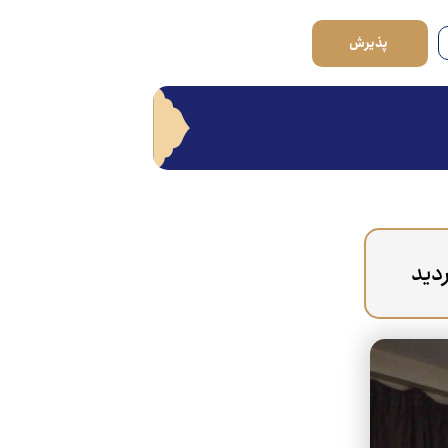
پذیرش
دید