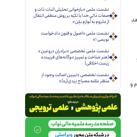
نشست علمی «بازخوانی تحليلی اثبات ذات و
صفات ذاتي خدا با تكيه بر روش منطقی انتقال
هد
از ملزوم به لوازم بيّن»
نشست علمی «اصول و فنون دادخواست
نویسی ۱»
نشست علمی تخصصی «برادران دروغین»
(هنر شناخت و تمییز دوگانه‌های فریبنده
زیست اخلاقی)
نشست تخصصی «تبيين اصالت وجود از
منظر علامه مصباح يزدی(ره)»
 و