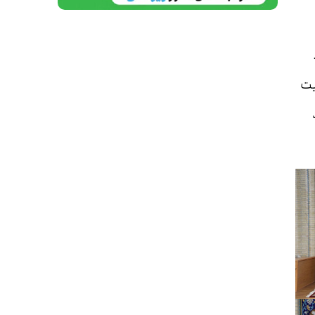
نایت
د