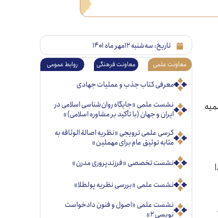
تاریخ:
سه‌شنبه ۱۲مهر ماه ۱۴۰۱
معاونت علمی
معاونت فرهنگی
روابط عمومی
معرفی کتاب جذب و عملیات جهادی
میه
نشست علمی «جایگاه روان‌شناسی اسلامی در
ایران و جهان (با تأکید بر مشاوره اسلامی)»
کرسی علمی ترویجی «نظریه اصالة الوثاقه به
مثابه توثیق عام برای مهملین»
نشست تخصصی «فرزندپروری مدرن»
نشست علمی «بررسی نظریه پولطلا»
نشست علمی «اصول و فنون دادخواست
نویسی ۲»