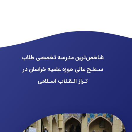
شاخص‌ترین مدرسه تخصصی طلاب
سـطـح عالی حوزه علمیه خراسان در
تـراز انـقـلاب اسـلامی