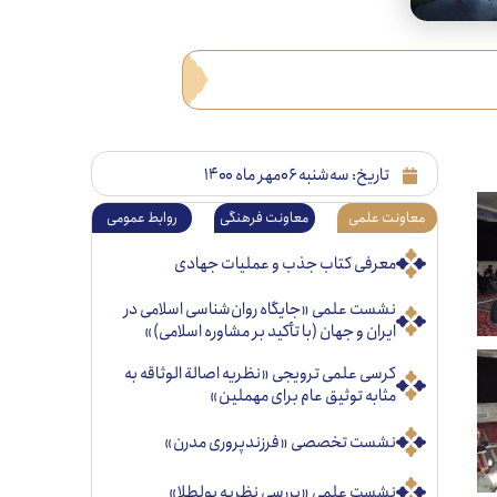
تاریخ:
سه‌شنبه ۰۶مهر ماه ۱۴۰۰
معاونت علمی
معاونت فرهنگی
روابط عمومی
معرفی کتاب جذب و عملیات جهادی
نشست علمی «جایگاه روان‌شناسی اسلامی در
ایران و جهان (با تأکید بر مشاوره اسلامی)»
کرسی علمی ترویجی «نظریه اصالة الوثاقه به
مثابه توثیق عام برای مهملین»
نشست تخصصی «فرزندپروری مدرن»
نشست علمی «بررسی نظریه پولطلا»