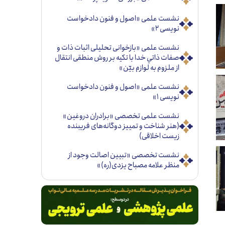
نشست علمی «اصول و فنون دادخواست
نویسی ۲»
نشست علمی «بازخوانی تحليلی اثبات ذات و
صفات ذاتي خدا با تكيه بر روش منطقی انتقال
از ملزوم به لوازم بيّن»
نشست علمی «اصول و فنون دادخواست
نویسی ۱»
نشست علمی تخصصی «برادران دروغین»
(هنر شناخت و تمییز دوگانه‌های فریبنده
زیست اخلاقی)
نشست تخصصی «تبيين اصالت وجود از
منظر علامه مصباح يزدی(ره)»