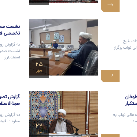
نشست صمیم
تخصصی فلس
ات طرح
به گزارش رو
الی نواب برگزار
نشست صمیمی
اسفندیاری
۲۵
مهر
طوفان
گزارش تصو
تکبار
حجة‌الاسلا
 عالی نواب به
به گزارش رو
سه
معاونت فرهن
۲۲
مهر