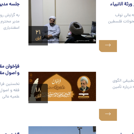
رثة الانبیاء
جلسه مدیر 
 عالی نواب
به گزارش رو
حولات فلسطین
مدیر محترم 
اسفندیاری
۲۱
آبان
فراخوان مق
و اصول مق
طبیقی الگوی
نخستین فراخ
درباره تأمین
۱۸
فقه و اصول 
آبان
علمیه عالی