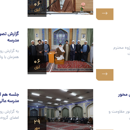
۰۶
آبان
گزارش تصو
مدرسه
وه محترم
به گزارش رو
ت
همزمان با و
۰۶
آبان
 محور
جلسه هم ا
مدرسه عالی
ر مقاومت و
به گزارش رو
اعضای گروه‌ه
۲۹
مهر