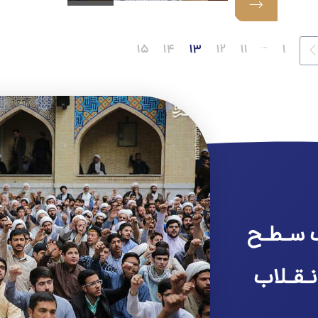
...
۱۵
۱۴
۱۳
۱۲
۱۱
۱
 سـطـح
نـقـلاب