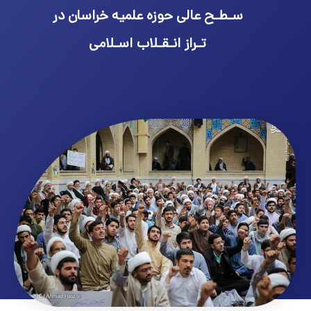
سـطـح عالی حوزه علمیه خراسان در
تـراز انـقـلاب اسـلامی