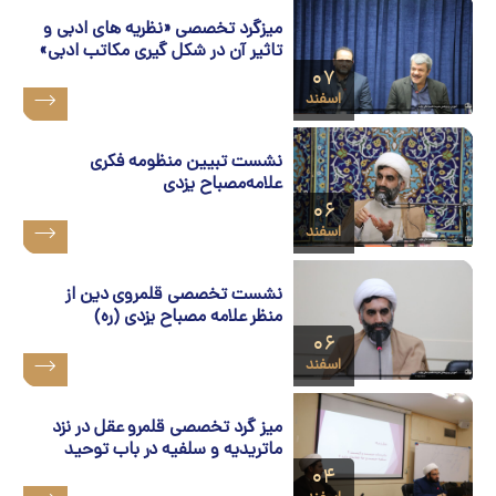
ميزگرد تخصصی «نظريه های ادبی و
تاثير آن در شکل گيری مکاتب ادبی»
۰۷
اسفند
نشست تبیین منظومه فکری
علامه‌مصباح یزدی
۰۶
اسفند
نشست تخصصی قلمروی دین از
منظر علامه مصباح یزدی (ره)
۰۶
اسفند
میز گرد تخصصی قلمرو عقل در نزد
ماتریدیه و سلفیه در باب توحید
۰۴