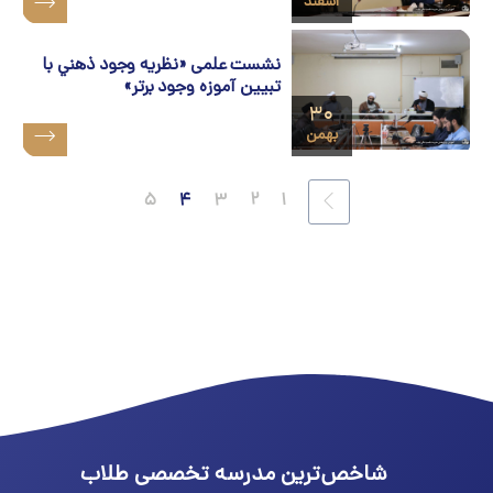
اسفند
نشست علمی «نظريه وجود ذهني با
تبيين آموزه وجود برتر»
۳۰
بهمن
۵
۴
۳
۲
۱
شاخص‌ترین مدرسه تخصصی طلاب