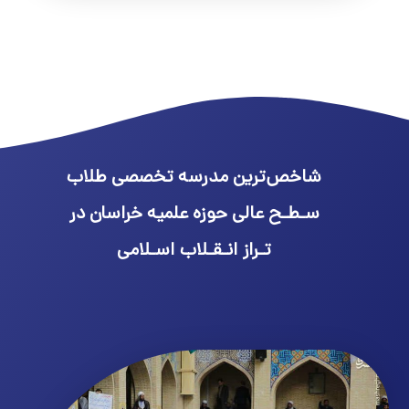
شاخص‌ترین مدرسه تخصصی طلاب
سـطـح عالی حوزه علمیه خراسان در
تـراز انـقـلاب اسـلامی